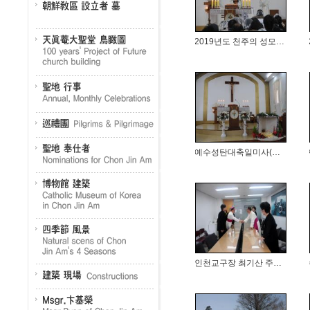
2019년도 천주의 성모 마리아 대축...
예수성탄대축일미사(2017.12.24...
인천교구장 최기산 주교님 선종, 변몬...