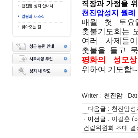
직장
과 가정을 
천진암성지 월례
매월 첫 토요
촛불기도회는 오
여러 사제들이
촛불을 들고 
평화의 성모상
위하여 기도합니
Writer :
천진암
Dat
다음글
:
천진암성지
이전글
:
이길훈 (
건립위원회 초대 결