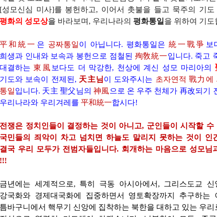
[
성모신심 미사
]
를 봉헌하고
,
이어서 촛불을 들고 묵주의 기
평화의 성모상
을
바라보며
,
우리나라의
평화통일
을 위하여 기도
平和統一
은
공짜통일
이 아닙니다. 평화통일은
統一戰爭
보
희생과 인내와 보속과 봉헌으로 점철된
殉敎統一
입니다. 죽고
대결하는
東風
보다도 더 막강한, 천상에 계신 성모 마리아의
기도와 보속이 전제된,
天主님
이 도와주시는
초자연적
戰力에 
통일
입니다. 天主 聖父님의
神風
으로 온 우주 천체가 再改되기 
우리나라와 우리겨레를
平和統一
합시다!
전쟁은 정치인들이 결정하는 것이 아니고, 군인들이 시작할 수 
국민들의 죄악이 차고 넘치면 하늘도 말리지 못하는 것이 인
결국 우리 모두가 전범자들입니다. 회개하는 마음으로 성모님
!!!
금년에는 세계적으로
,
특히 극동 아시아에서
,
그리스도교 신
강국화와 경제대국화에 집중하면서 영토확장까지 추구하는 이
틈바구니에서 핵무기 신앙에 집착하는
북한을 대하고 있는 우리