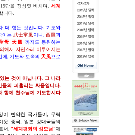
도
15
단을 정성껏 바치며
,
세계
합니다.
다 더 힘든 것입니다. 기도와
 죽이는
武士掌風
이나,
西風
과
聖母 天風
까지도 동원하는
의해서 자연스레 이루어지는
전에, 기도와 보속의
天風
으로
있는 것이 아닙니다. 그 나라
간들의 피흘리는 싸움입니다.
과 함께 천주님께 기도합시다
앙이 빈약한 국가들이
,
무력
웃 중국, 일본 강대국들의
로서
,
"
세계평화의 성모님
"
께