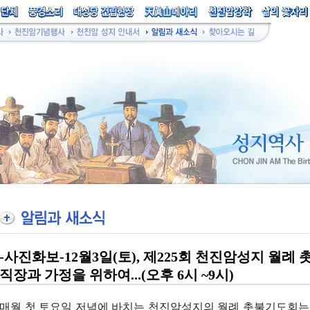
-사진화보-12월3일(토), 제225회 천진암성지 월례
직장과 가정을 위하여...(오후 6시 ~9시)
매월 첫 토요일 저녁에 바치는 천진암성지의 월례 촛불기도회는