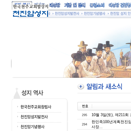
10월 3일(토), 제211
295
한민족100년계획천진
294
사장...